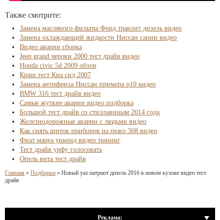
Также смотрите:
Замена масляного фильтра Форд транзит дизель видео
Замена охлаждающей жидкости Ниссан санни видео
Видео аварии сборка
Jeep grand чероки 2000 тест драйв видео
Honda civic 5d 2009 обзор
Краш тест Киа сид 2007
Замена антифриза Ниссан примера р10 видео
BMW 316 тест драйв видео
Самые жуткие аварии видео подборка
Большой тест драйв со стиллавиным 2014 года
Железнодорожные аварии с людьми видео
Как снять щиток приборов на пежо 308 видео
Фиат мареа уикенд видео тюнинг
Тест драйв урфу голосовать
Опель вита тест драйв
Главная
»
Подборки
»
Новый уаз патриот дизель 2016 в новом кузове видео тест
драйв
Реклама: