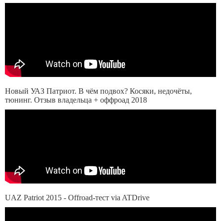
Новый УАЗ Патриот. В чём подвох? Косяки, недочёты,
тюнинг. Отзыв владельца + оффроад 2018
UAZ Patriot 2015 - Offroad-тест via ATDrive