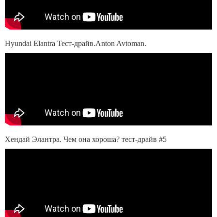
Hyundai Elantra Тест-драйв.Anton Avtoman.
Хендай Элантра. Чем она хороша? тест-драйв #5