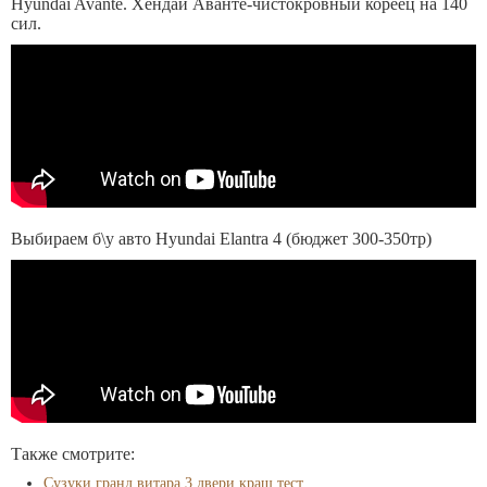
Hyundai Avante. Хендай Аванте-чистокровный кореец на 140
сил.
Выбираем б\у авто Hyundai Elantra 4 (бюджет 300-350тр)
Также смотрите:
Сузуки гранд витара 3 двери краш тест