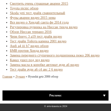
Смотреть очень страшные аварии 2015
Toyota picnic обзор
Skoda yeti тест драйв сравнительный
Фуры аварии видео 2015 зима
Все видео о Хендай санта фе 2014 года
Регулировка ручника на Ниссан тиида видео
Обзор Ниссан террано 2016
Чери бонус 3 а19 тест драйв видео
Тест драйв Тойота карина 2001 видео
Audi a4 iii b7 видео обзор
БМВ против Хонда видео
Замена переднего ступичного подшипника пежо 206 видео
Камаз ушел под лед видео
Замена масла в коробке автомат ауди а6 видео
Тест драйв ауди а6 с4 авс 2 6 видео
Главная
»
Лучшее
»
Hyundai getz 2006 обзор
Реклама:
© avto-krasota.ru 2024