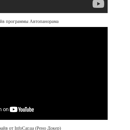
райв программы Автопанорама
райв от InfoCar.ua (Рено Докер)