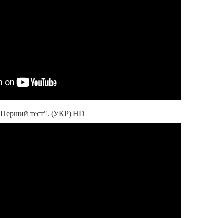
 "Перший тест". (УКР) HD